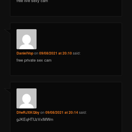
free live sexy cam
DanielVop
on
09/08/2021 at 20:10
said:
free private sex cam
DfwRJXKQby
on
09/08/2021 at 20:14
said:
gJKEqHTUzVxlMWm