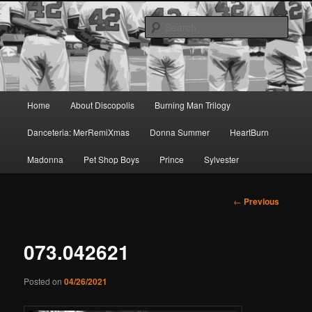
Skip
Dance music for the brain.
to
Sear
primary
content
Discopolis
Main
Home
About Discopolis
Burning Man Trilogy
menu
Danceteria: MerRemiXmas
Donna Summer
HeartBurn
Madonna
Pet Shop Boys
Prince
Sylvester
Post
←
Previous
navigation
073.042621
Posted on
04/26/2021