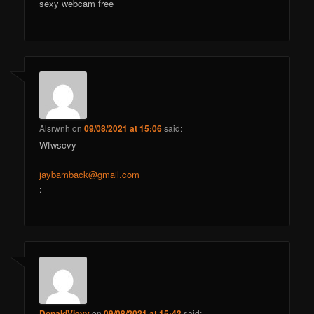
sexy webcam free
Alsrwnh
on
09/08/2021 at 15:06
said:
Wfwscvy
jaybamback@gmail.com
:
DonaldVievy
on
09/08/2021 at 15:43
said: