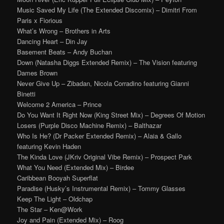
Music Saved My Life (The Extended Discomix) – Dimitri From
Paris x Fiorious
What’s Wrong – Brothers in Arts
Dancing Heart – Din Jay
Basement Beats – Andy Buchan
Down (Natasha Diggs Extended Remix) – The Vision featuring
Dames Brown
Never Give Up – Zibadan, Nicola Corradino featuring Gianni
Binetti
Welcome 2 America – Prince
Do You Want It Right Now (King Street Mix) – Degrees Of Motion
Losers (Purple Disco Machine Remix) – Balthazar
Who Is He? (Dr Packer Extended Remix) – Alaia & Gallo
featuring Kevin Haden
The Kinda Love (JKriv Original Vibe Remix) – Prospect Park
What You Need (Extended Mix) – Birdee
Caribbean Booyah Superflat
Paradise (Husky’s Instrumental Remix) – Tommy Glasses
Keep The Light – Oldchap
The Star – Ken@Work
Joy and Pain (Extended Mix) – Roog