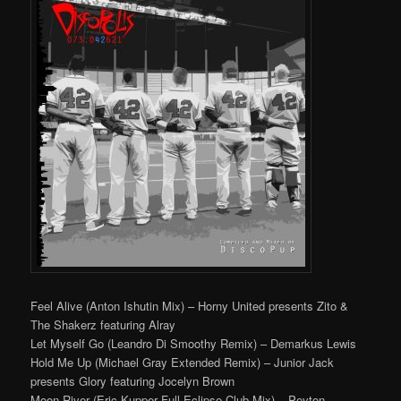
Feel Alive (Anton Ishutin Mix) – Horny United presents Zito &
The Shakerz featuring Alray
Let Myself Go (Leandro Di Smoothy Remix) – Demarkus Lewis
Hold Me Up (Michael Gray Extended Remix) – Junior Jack
presents Glory featuring Jocelyn Brown
Moon River (Eric Kupper Full Eclipse Club Mix) – Peyton