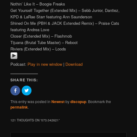
Nothin’ Like It – Boogie Freaks
Get Yourself Together (Extended Mix) – Sebb Junior, Dantiez,
KPD & LaRae Starr featuring Ann Saunderson
Shined On Me (PBH & JACK Extended Remix) – Praise Cats
featuring Andrea Love
Closer (Extended Mix) – Flashmob
Tijuana (Brutal Tube Master) – Reboot
Riviera (Extended Mix) – Loods
Podcast:
Play in new window
|
Download
SHARE THIS:
Click
Click
to
to
share
share
on
on
This entry was posted in
Newest
by
discopup
. Bookmark the
Facebook
Twitter
permalink
.
(Opens
(Opens
in
in
new
new
window)
window)
121 THOUGHTS ON “
073.042621
”