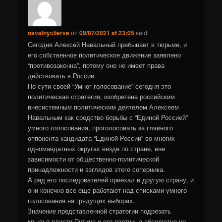
navalnyclierve
on
09/07/2021 at 23:05
said:
Сегодня Алексей Навальный пребывает в тюрьме, и
его собственное политическое движение заявлено
“противозаконна”, потому оно не имеет права
действовать в России.
По сути своей “Умног голосование” сегодня это
политическая стратегия, изобретена российским
внесистемным политическим деятелем Алексеем
Навальным как средство борьбы с “Единой Россией”
умного голосования, проголосовать за главного
оппонента кандидата “Единой России” во многих
одномандатных округах везде по стране, вне
зависимости от общественно-политической
принадлежности и взглядов этого соперника.
А ряд его последователей приехал в другую страну, и
они конечно все еще работают над списками умного
голосования на грядущих выборах.
Значение представленной стратегии подрезать
крылья власти Путина и его партии, а абсолютно не